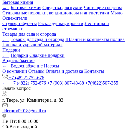
Бытовая химия
←
Бытовая химия
Средства для кухни
Чистящие средства
Стиральные порошки, кондиционеры и антистатики
Мыло
Освежители
Стулья, табуреты
Раскладушки, кровати
Лестницы и
стремянки
Товары для сада и огорода
←
Товары для сада и огорода
Шланги и комплекты полива
Пленка и укрывной материал
Подарки
←
Подарки
Cладкие подарки
Водоснабжение
←
Водоснабжение
Насосы
О компании
Отзывы
Оплата и доставка
Контакты
+7 (4822) 752-676
←
+7 (4822) 752-676
+7 (903) 807-48-88
+7(4822)507-355
Задать вопрос
г. Тверь, ул. Коминтерна, д. 83
liderprod2018@mail.ru
Пн-Пт: 8:00-16:00
Сб-Вс: выходной