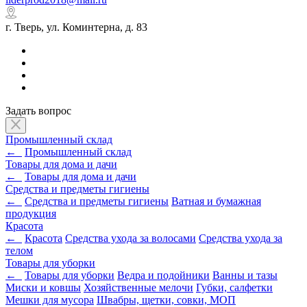
г. Тверь, ул. Коминтерна, д. 83
Задать вопрос
Промышленный склад
←
Промышленный склад
Товары для дома и дачи
←
Товары для дома и дачи
Средства и предметы гигиены
←
Средства и предметы гигиены
Ватная и бумажная
продукция
Красота
←
Красота
Средства ухода за волосами
Средства ухода за
телом
Товары для уборки
←
Товары для уборки
Ведра и подойники
Ванны и тазы
Миски и ковшы
Хозяйственные мелочи
Губки, салфетки
Мешки для мусора
Швабры, щетки, совки, МОП