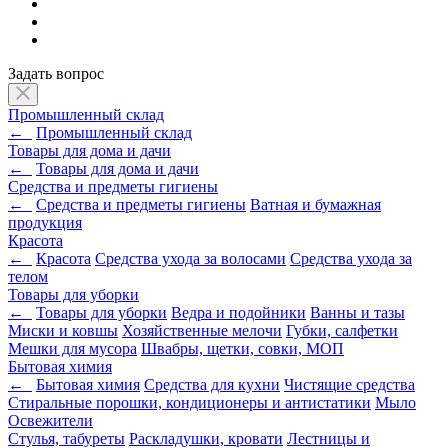
Задать вопрос
Промышленный склад
←
Промышленный склад
Товары для дома и дачи
←
Товары для дома и дачи
Средства и предметы гигиены
←
Средства и предметы гигиены
Ватная и бумажная
продукция
Красота
←
Красота
Средства ухода за волосами
Средства ухода за
телом
Товары для уборки
←
Товары для уборки
Ведра и подойники
Ванны и тазы
Миски и ковшы
Хозяйственные мелочи
Губки, салфетки
Мешки для мусора
Швабры, щетки, совки, МОП
Бытовая химия
←
Бытовая химия
Средства для кухни
Чистящие средства
Стиральные порошки, кондиционеры и антистатики
Мыло
Освежители
Стулья, табуреты
Раскладушки, кровати
Лестницы и