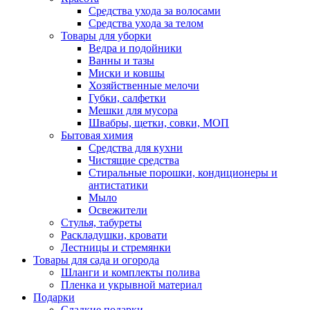
Средства ухода за волосами
Средства ухода за телом
Товары для уборки
Ведра и подойники
Ванны и тазы
Миски и ковшы
Хозяйственные мелочи
Губки, салфетки
Мешки для мусора
Швабры, щетки, совки, МОП
Бытовая химия
Средства для кухни
Чистящие средства
Стиральные порошки, кондиционеры и
антистатики
Мыло
Освежители
Стулья, табуреты
Раскладушки, кровати
Лестницы и стремянки
Товары для сада и огорода
Шланги и комплекты полива
Пленка и укрывной материал
Подарки
Cладкие подарки