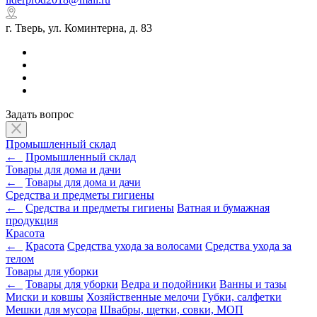
г. Тверь, ул. Коминтерна, д. 83
Задать вопрос
Промышленный склад
←
Промышленный склад
Товары для дома и дачи
←
Товары для дома и дачи
Средства и предметы гигиены
←
Средства и предметы гигиены
Ватная и бумажная
продукция
Красота
←
Красота
Средства ухода за волосами
Средства ухода за
телом
Товары для уборки
←
Товары для уборки
Ведра и подойники
Ванны и тазы
Миски и ковшы
Хозяйственные мелочи
Губки, салфетки
Мешки для мусора
Швабры, щетки, совки, МОП