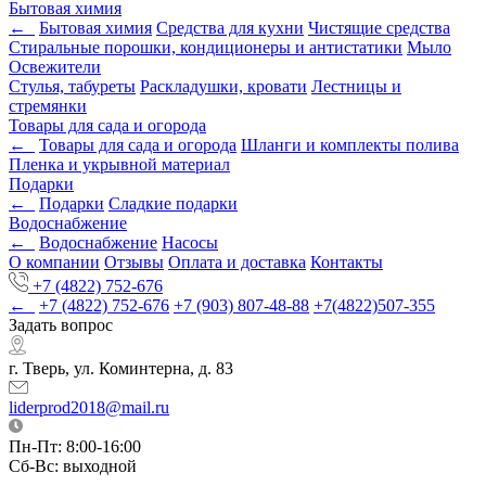
Бытовая химия
←
Бытовая химия
Средства для кухни
Чистящие средства
Стиральные порошки, кондиционеры и антистатики
Мыло
Освежители
Стулья, табуреты
Раскладушки, кровати
Лестницы и
стремянки
Товары для сада и огорода
←
Товары для сада и огорода
Шланги и комплекты полива
Пленка и укрывной материал
Подарки
←
Подарки
Cладкие подарки
Водоснабжение
←
Водоснабжение
Насосы
О компании
Отзывы
Оплата и доставка
Контакты
+7 (4822) 752-676
←
+7 (4822) 752-676
+7 (903) 807-48-88
+7(4822)507-355
Задать вопрос
г. Тверь, ул. Коминтерна, д. 83
liderprod2018@mail.ru
Пн-Пт: 8:00-16:00
Сб-Вс: выходной