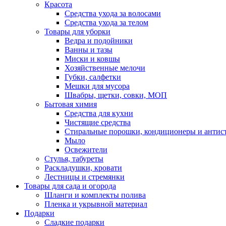
Красота
Средства ухода за волосами
Средства ухода за телом
Товары для уборки
Ведра и подойники
Ванны и тазы
Миски и ковшы
Хозяйственные мелочи
Губки, салфетки
Мешки для мусора
Швабры, щетки, совки, МОП
Бытовая химия
Средства для кухни
Чистящие средства
Стиральные порошки, кондиционеры и антис
Мыло
Освежители
Стулья, табуреты
Раскладушки, кровати
Лестницы и стремянки
Товары для сада и огорода
Шланги и комплекты полива
Пленка и укрывной материал
Подарки
Cладкие подарки