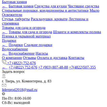
Бытовая химия
←
Бытовая химия
Средства для кухни
Чистящие средства
Стиральные порошки, кондиционеры и антистатики
Мыло
Освежители
Стулья, табуреты
Раскладушки, кровати
Лестницы и
стремянки
Товары для сада и огорода
←
Товары для сада и огорода
Шланги и комплекты полива
Пленка и укрывной материал
Подарки
←
Подарки
Cладкие подарки
Водоснабжение
←
Водоснабжение
Насосы
О компании
Отзывы
Оплата и доставка
Контакты
+7 (4822) 752-676
←
+7 (4822) 752-676
+7 (903) 807-48-88
+7(4822)507-355
Задать вопрос
г. Тверь, ул. Коминтерна, д. 83
liderprod2018@mail.ru
Пн-Пт: 8:00-16:00
Сб-Вс: выходной