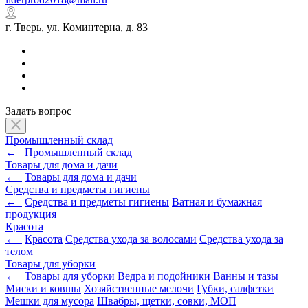
г. Тверь, ул. Коминтерна, д. 83
Задать вопрос
Промышленный склад
←
Промышленный склад
Товары для дома и дачи
←
Товары для дома и дачи
Средства и предметы гигиены
←
Средства и предметы гигиены
Ватная и бумажная
продукция
Красота
←
Красота
Средства ухода за волосами
Средства ухода за
телом
Товары для уборки
←
Товары для уборки
Ведра и подойники
Ванны и тазы
Миски и ковшы
Хозяйственные мелочи
Губки, салфетки
Мешки для мусора
Швабры, щетки, совки, МОП