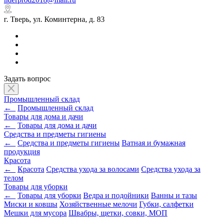
г. Тверь, ул. Коминтерна, д. 83
Задать вопрос
Промышленный склад
←
Промышленный склад
Товары для дома и дачи
←
Товары для дома и дачи
Средства и предметы гигиены
←
Средства и предметы гигиены
Ватная и бумажная
продукция
Красота
←
Красота
Средства ухода за волосами
Средства ухода за
телом
Товары для уборки
←
Товары для уборки
Ведра и подойники
Ванны и тазы
Миски и ковшы
Хозяйственные мелочи
Губки, салфетки
Мешки для мусора
Швабры, щетки, совки, МОП