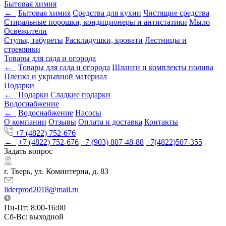
Бытовая химия
←
Бытовая химия
Средства для кухни
Чистящие средства
Стиральные порошки, кондиционеры и антистатики
Мыло
Освежители
Стулья, табуреты
Раскладушки, кровати
Лестницы и
стремянки
Товары для сада и огорода
←
Товары для сада и огорода
Шланги и комплекты полива
Пленка и укрывной материал
Подарки
←
Подарки
Cладкие подарки
Водоснабжение
←
Водоснабжение
Насосы
О компании
Отзывы
Оплата и доставка
Контакты
+7 (4822) 752-676
←
+7 (4822) 752-676
+7 (903) 807-48-88
+7(4822)507-355
Задать вопрос
г. Тверь, ул. Коминтерна, д. 83
liderprod2018@mail.ru
Пн-Пт: 8:00-16:00
Сб-Вс: выходной