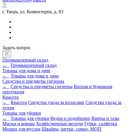
г. Тверь, ул. Коминтерна, д. 83
Задать вопрос
Промышленный склад
←
Промышленный склад
Товары для дома и дачи
←
Товары для дома и дачи
Средства и предметы гигиены
←
Средства и предметы гигиены
Ватная и бумажная
продукция
Красота
←
Красота
Средства ухода за волосами
Средства ухода за
телом
Товары для уборки
←
Товары для уборки
Ведра и подойники
Ванны и тазы
Миски и ковшы
Хозяйственные мелочи
Губки, салфетки
Мешки для мусора
Швабры, щетки, совки, МОП