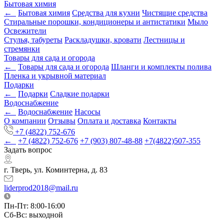
Бытовая химия
←
Бытовая химия
Средства для кухни
Чистящие средства
Стиральные порошки, кондиционеры и антистатики
Мыло
Освежители
Стулья, табуреты
Раскладушки, кровати
Лестницы и
стремянки
Товары для сада и огорода
←
Товары для сада и огорода
Шланги и комплекты полива
Пленка и укрывной материал
Подарки
←
Подарки
Cладкие подарки
Водоснабжение
←
Водоснабжение
Насосы
О компании
Отзывы
Оплата и доставка
Контакты
+7 (4822) 752-676
←
+7 (4822) 752-676
+7 (903) 807-48-88
+7(4822)507-355
Задать вопрос
г. Тверь, ул. Коминтерна, д. 83
liderprod2018@mail.ru
Пн-Пт: 8:00-16:00
Сб-Вс: выходной