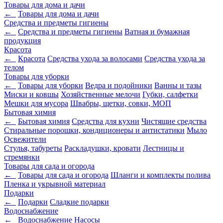
Товары для дома и дачи
←
Товары для дома и дачи
Средства и предметы гигиены
←
Средства и предметы гигиены
Ватная и бумажная
продукция
Красота
←
Красота
Средства ухода за волосами
Средства ухода за
телом
Товары для уборки
←
Товары для уборки
Ведра и подойники
Ванны и тазы
Миски и ковшы
Хозяйственные мелочи
Губки, салфетки
Мешки для мусора
Швабры, щетки, совки, МОП
Бытовая химия
←
Бытовая химия
Средства для кухни
Чистящие средства
Стиральные порошки, кондиционеры и антистатики
Мыло
Освежители
Стулья, табуреты
Раскладушки, кровати
Лестницы и
стремянки
Товары для сада и огорода
←
Товары для сада и огорода
Шланги и комплекты полива
Пленка и укрывной материал
Подарки
←
Подарки
Cладкие подарки
Водоснабжение
←
Водоснабжение
Насосы