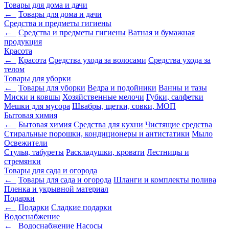
Товары для дома и дачи
←
Товары для дома и дачи
Средства и предметы гигиены
←
Средства и предметы гигиены
Ватная и бумажная
продукция
Красота
←
Красота
Средства ухода за волосами
Средства ухода за
телом
Товары для уборки
←
Товары для уборки
Ведра и подойники
Ванны и тазы
Миски и ковшы
Хозяйственные мелочи
Губки, салфетки
Мешки для мусора
Швабры, щетки, совки, МОП
Бытовая химия
←
Бытовая химия
Средства для кухни
Чистящие средства
Стиральные порошки, кондиционеры и антистатики
Мыло
Освежители
Стулья, табуреты
Раскладушки, кровати
Лестницы и
стремянки
Товары для сада и огорода
←
Товары для сада и огорода
Шланги и комплекты полива
Пленка и укрывной материал
Подарки
←
Подарки
Cладкие подарки
Водоснабжение
←
Водоснабжение
Насосы