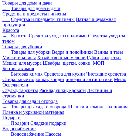
Товары для дома и дачи
←
Товары для дома и дачи
Средства и предметы гигиены
←
Средства и предметы гигиены
Ватная и бумажная
продукция
Красота
←
Красота
Средства ухода за волосами
Средства ухода за
телом
Товары для уборки
←
Товары для уборки
Ведра и подойники
Ванны и тазы
Миски и ковшы
Хозяйственные мелочи
Губки, салфетки
Мешки для мусора
Швабры, щетки, совки, МОП
Бытовая химия
←
Бытовая химия
Средства для кухни
Чистящие средства
Стиральные порошки, кондиционеры и антистатики
Мыло
Освежители
Стулья, табуреты
Раскладушки, кровати
Лестницы и
стремянки
Товары для сада и огорода
←
Товары для сада и огорода
Шланги и комплекты полива
Пленка и укрывной материал
Подарки
←
Подарки
Cладкие подарки
Водоснабжение
←
Водоснабжение
Насосы