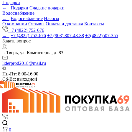
Подарки
←
Подарки
Cладкие подарки
Водоснабжение
←
Водоснабжение
Насосы
О компании
Отзывы
Оплата и доставка
Контакты
+7 (4822) 752-676
←
+7 (4822) 752-676
+7 (903) 807-48-88
+7(4822)507-355
Задать вопрос
г. Тверь, ул. Коминтерна, д. 83
liderprod2018@mail.ru
Пн-Пт: 8:00-16:00
Сб-Вс: выходной
0