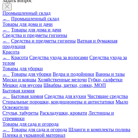
Задать вопрос
Промышленный склад
←
Промышленный склад
Товары для дома и дачи
←
Товары для дома и дачи
Средства и предметы гигиены
←
Средства и предметы гигиены
Ватная и бумажная
продукция
Красота
←
Красота
Средства ухода за волосами
Средства ухода за
телом
Товары для уборки
←
Товары для уборки
Ведра и подойники
Ванны и тазы
Миски и ковшы
Хозяйственные мелочи
Губки, салфетки
Мешки для мусора
Швабры, щетки, совки, МОП
Бытовая химия
←
Бытовая химия
Средства для кухни
Чистящие средства
Стиральные порошки, кондиционеры и антистатики
Мыло
Освежители
Стулья, табуреты
Раскладушки, кровати
Лестницы и
стремянки
Товары для сада и огорода
←
Товары для сада и огорода
Шланги и комплекты полива
Пленка и укрывной материал