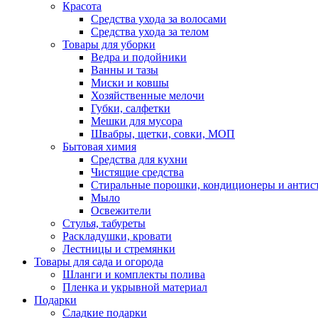
Красота
Средства ухода за волосами
Средства ухода за телом
Товары для уборки
Ведра и подойники
Ванны и тазы
Миски и ковшы
Хозяйственные мелочи
Губки, салфетки
Мешки для мусора
Швабры, щетки, совки, МОП
Бытовая химия
Средства для кухни
Чистящие средства
Стиральные порошки, кондиционеры и антис
Мыло
Освежители
Стулья, табуреты
Раскладушки, кровати
Лестницы и стремянки
Товары для сада и огорода
Шланги и комплекты полива
Пленка и укрывной материал
Подарки
Cладкие подарки