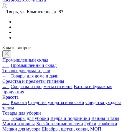
г. Тверь, ул. Коминтерна, д. 83
Задать вопрос
Промышленный склад
←
Промышленный склад
Товары для дома и дачи
←
Товары для дома и дачи
Средства и предметы гигиены
←
Средства и предметы гигиены
Ватная и бумажная
продукция
Красота
←
Красота
Средства ухода за волосами
Средства ухода за
телом
Товары для уборки
←
Товары для уборки
Ведра и подойники
Ванны и тазы
Миски и ковшы
Хозяйственные мелочи
Губки, салфетки
Мешки для мусора
Швабры, щетки, совки, МОП