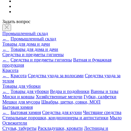
Задать вопрос
Промышленный склад
←
Промышленный склад
Товары для дома и дачи
←
Товары для дома и дачи
Средства и предметы гигиены
←
Средства и предметы гигиены
Ватная и бумажная
продукция
Красота
←
Красота
Средства ухода за волосами
Средства ухода за
телом
Товары для уборки
←
Товары для уборки
Ведра и подойники
Ванны и тазы
Миски и ковшы
Хозяйственные мелочи
Губки, салфетки
Мешки для мусора
Швабры, щетки, совки, МОП
Бытовая химия
←
Бытовая химия
Средства для кухни
Чистящие средства
Стиральные порошки, кондиционеры и антистатики
Мыло
Освежители
Стулья, табуреты
Раскладушки, кровати
Лестницы и