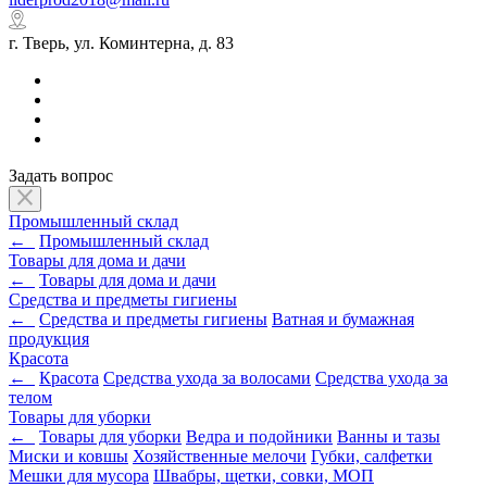
г. Тверь, ул. Коминтерна, д. 83
Задать вопрос
Промышленный склад
←
Промышленный склад
Товары для дома и дачи
←
Товары для дома и дачи
Средства и предметы гигиены
←
Средства и предметы гигиены
Ватная и бумажная
продукция
Красота
←
Красота
Средства ухода за волосами
Средства ухода за
телом
Товары для уборки
←
Товары для уборки
Ведра и подойники
Ванны и тазы
Миски и ковшы
Хозяйственные мелочи
Губки, салфетки
Мешки для мусора
Швабры, щетки, совки, МОП