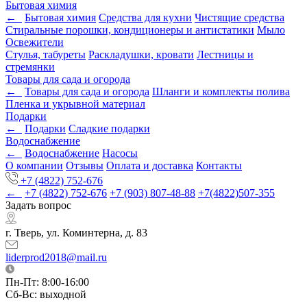
Бытовая химия
←
Бытовая химия
Средства для кухни
Чистящие средства
Стиральные порошки, кондиционеры и антистатики
Мыло
Освежители
Стулья, табуреты
Раскладушки, кровати
Лестницы и
стремянки
Товары для сада и огорода
←
Товары для сада и огорода
Шланги и комплекты полива
Пленка и укрывной материал
Подарки
←
Подарки
Cладкие подарки
Водоснабжение
←
Водоснабжение
Насосы
О компании
Отзывы
Оплата и доставка
Контакты
+7 (4822) 752-676
←
+7 (4822) 752-676
+7 (903) 807-48-88
+7(4822)507-355
Задать вопрос
г. Тверь, ул. Коминтерна, д. 83
liderprod2018@mail.ru
Пн-Пт: 8:00-16:00
Сб-Вс: выходной