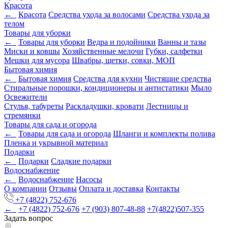
Красота
←
Красота
Средства ухода за волосами
Средства ухода за
телом
Товары для уборки
←
Товары для уборки
Ведра и подойники
Ванны и тазы
Миски и ковшы
Хозяйственные мелочи
Губки, салфетки
Мешки для мусора
Швабры, щетки, совки, МОП
Бытовая химия
←
Бытовая химия
Средства для кухни
Чистящие средства
Стиральные порошки, кондиционеры и антистатики
Мыло
Освежители
Стулья, табуреты
Раскладушки, кровати
Лестницы и
стремянки
Товары для сада и огорода
←
Товары для сада и огорода
Шланги и комплекты полива
Пленка и укрывной материал
Подарки
←
Подарки
Cладкие подарки
Водоснабжение
←
Водоснабжение
Насосы
О компании
Отзывы
Оплата и доставка
Контакты
+7 (4822) 752-676
←
+7 (4822) 752-676
+7 (903) 807-48-88
+7(4822)507-355
Задать вопрос