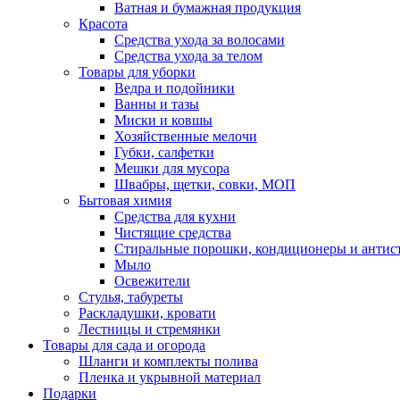
Ватная и бумажная продукция
Красота
Средства ухода за волосами
Средства ухода за телом
Товары для уборки
Ведра и подойники
Ванны и тазы
Миски и ковшы
Хозяйственные мелочи
Губки, салфетки
Мешки для мусора
Швабры, щетки, совки, МОП
Бытовая химия
Средства для кухни
Чистящие средства
Стиральные порошки, кондиционеры и антис
Мыло
Освежители
Стулья, табуреты
Раскладушки, кровати
Лестницы и стремянки
Товары для сада и огорода
Шланги и комплекты полива
Пленка и укрывной материал
Подарки